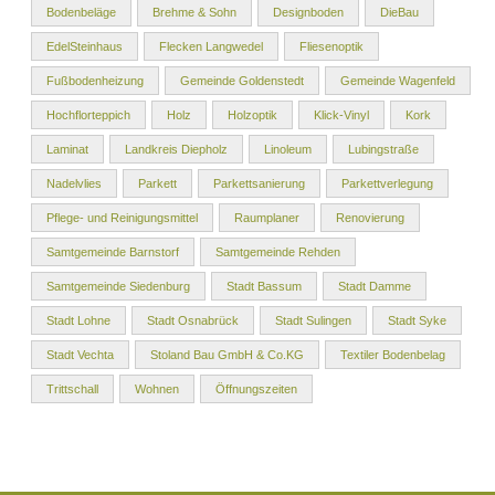
Bodenbeläge
Brehme & Sohn
Designboden
DieBau
EdelSteinhaus
Flecken Langwedel
Fliesenoptik
Fußbodenheizung
Gemeinde Goldenstedt
Gemeinde Wagenfeld
Hochflorteppich
Holz
Holzoptik
Klick-Vinyl
Kork
Laminat
Landkreis Diepholz
Linoleum
Lubingstraße
Nadelvlies
Parkett
Parkettsanierung
Parkettverlegung
Pflege- und Reinigungsmittel
Raumplaner
Renovierung
Samtgemeinde Barnstorf
Samtgemeinde Rehden
Samtgemeinde Siedenburg
Stadt Bassum
Stadt Damme
Stadt Lohne
Stadt Osnabrück
Stadt Sulingen
Stadt Syke
Stadt Vechta
Stoland Bau GmbH & Co.KG
Textiler Bodenbelag
Trittschall
Wohnen
Öffnungszeiten